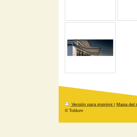
Versión para imprimir
|
Mapa del s
© Toldum