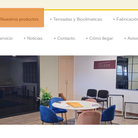
Nuestros productos.
Tensadas y Bioclimaticas.
Fabricació
ervicio.
Noticias.
Contacto.
Cómo llegar.
Aviso