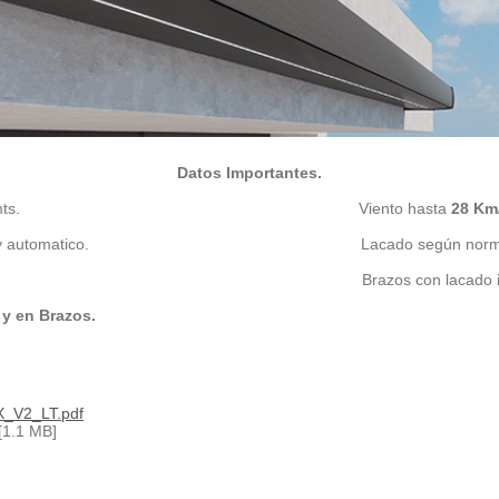
Datos Importantes.
mts.
Viento hasta
28 Km
al, motorizado y automatico.
Lacado según nor
e acero inoxidable.
Brazos con lacado i
 y en Brazos.
V2_LT.pdf
[1.1 MB]