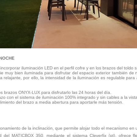
 NOCHE
corporar iluminación LED en el perfil cofre y en los brazos del toldo 
ie muy bien iluminada para disfrutar del espacio exterior también de
relajante, por ello, la intensidad de la iluminación es regulable pa
los brazos ONYX-LUX para disfrutarlo las 24 horas del día.
 con el sistema de iluminación 100% integrado y sin cables a la vista
ndimiento del brazo a media abertura para aportarle más tensión.
ionamiento de la inclinación, que permite alojar todo el mecanismo en
ed del MATICBOX 350, mediante el sistema Cleverfix (pt), ofrece f