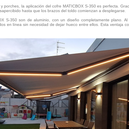
s y porches, la aplicación del cofre MATICBOX S-350 es perfecta. Gra
sapercibido hasta que los brazos del toldo comienzan a desplegarse.
X S-350 son de aluminio, con un diseño completamente plano. Al n
dos en línea sin necesidad de dejar hueco entre ellos. Esta ventaja co