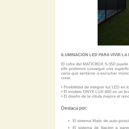
ILUMINACIÓN LED PARA VIVIR LA
El cofre del MATICBOX S-350 puede in
ello podemos conseguir una superfic
cena que sentarse a escuchar música 
crear.
• Posibilidad de integrar luz LED en 
• El modelo ONYX LUX-400 es un brazo
• El diseño de la rótula mejora el re
Destaca por:
El sistema Matic de auto-posic
El sistema de fijación a par