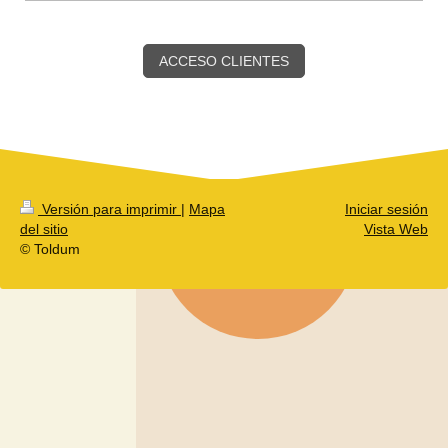
ACCESO CLIENTES
Versión para imprimir
|
Mapa
Iniciar sesión
del sitio
Vista Web
© Toldum